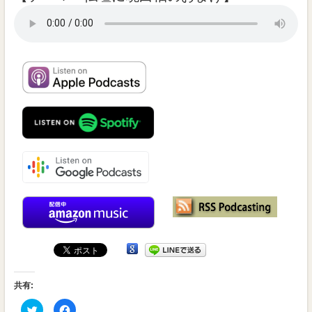
受
賞
番
組
共有:
ク
Facebook