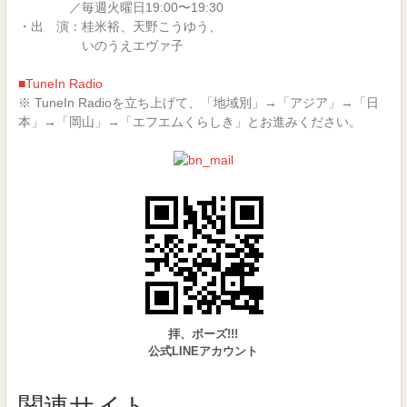
／毎週火曜日19:00〜19:30
・出 演：桂米裕、天野こうゆう、
いのうえエヴァ子
■TuneIn Radio
※ TuneIn Radioを立ち上げて、「地域別」→「アジア」→「日
本」→「岡山」→「エフエムくらしき」とお進みください。
拝、ボーズ!!!
公式LINEアカウント
関連サイト