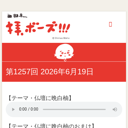
拝、
Skip
to
ボ
content
ー
ズ!!!
第
40
回
第1257回 2026年6月19日
ギ
ャ
ラ
ク
シ
【テーマ・仏壇に晩白柚】
ー
賞
優
秀
賞
【テーマ・仏壇に晩白柚のおまけ】