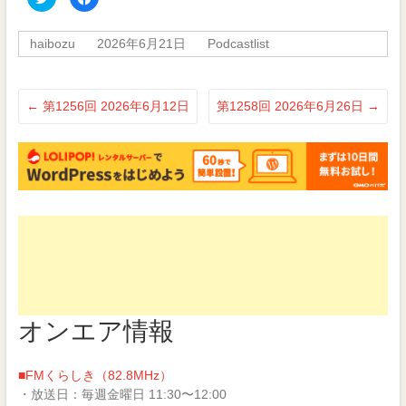
リ
で
ッ
共
ク
有
し
す
haibozu
2026年6月21日
Podcastlist
て
る
Twitter
に
で
は
共
ク
有
リ
(新
ッ
←
第1256回 2026年6月12日
第1258回 2026年6月26日
→
し
ク
い
し
ウ
て
ィ
く
ン
だ
ド
さ
ウ
い
で
(新
開
し
き
い
ま
ウ
す)
ィ
ン
ド
ウ
で
開
き
ま
す)
オンエア情報
■FMくらしき（82.8MHz）
・放送日：毎週金曜日 11:30〜12:00