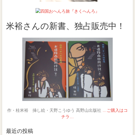
米裕さんの新書、独占販売中！
作・桂米裕 挿し絵・天野こうゆう 高野山出版社
…ご購入はコ
チラ…
最近の投稿