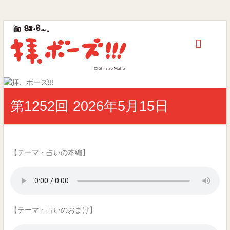
拝、
Skip
to
ボ
content
ー
ズ!!!
第
第1252回 2026年5月15日
40
回
ギ
ャ
ラ
【テーマ・占いの本編】
ク
シ
ー
賞
優
【テーマ・占いのおまけ】
秀
賞