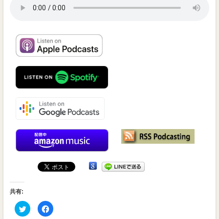
受
賞
番
組
共有:
ク
Facebook
リ
で
ッ
共