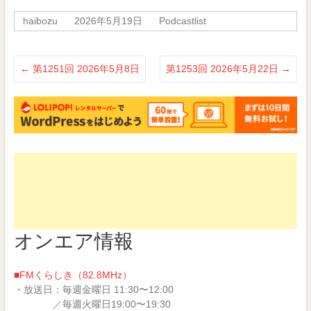
ク
有
し
す
haibozu
2026年5月19日
Podcastlist
て
る
Twitter
に
で
は
共
ク
有
リ
(新
ッ
←
第1251回 2026年5月8日
第1253回 2026年5月22日
→
し
ク
い
し
ウ
て
ィ
く
ン
だ
ド
さ
ウ
い
で
(新
開
し
き
い
ま
ウ
す)
ィ
ン
ド
ウ
で
開
き
ま
す)
オンエア情報
■FMくらしき（82.8MHz）
・放送日：毎週金曜日 11:30〜12:00
／毎週火曜日19:00〜19:30