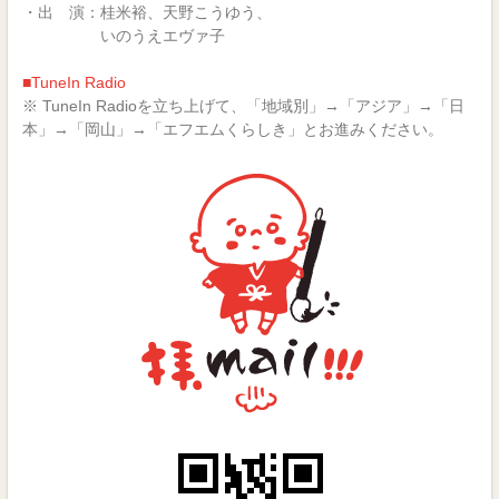
・出 演：桂米裕、天野こうゆう、
いのうえエヴァ子
■TuneIn Radio
※ TuneIn Radioを立ち上げて、「地域別」→「アジア」→「日
本」→「岡山」→「エフエムくらしき」とお進みください。