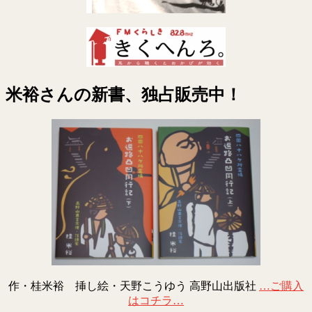
米裕さんの新書、独占販売中！
作・桂米裕 挿し絵・天野こうゆう 高野山出版社
…ご購入
はコチラ…