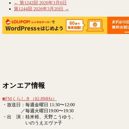
す)
ィ
←
第1242回 2026年3月6日
ン
ド
第1244回 2026年3月20日
→
ウ
で
開
き
ま
す)
オンエア情報
■FMくらしき（82.8MHz）
・放送日：毎週金曜日 11:30〜12:00
／毎週火曜日19:00〜19:30
・出 演：桂米裕、天野こうゆう、
いのうえエヴァ子