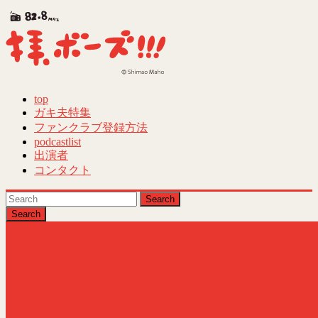
Skip
to
content
top
拝、
ガキ夫特集
ボ
ファンクラブ登録方法
ー
podcastlist
ズ!!!
出演者
コンタクト
第
Search
40
回
ギ
ャ
ラ
ク
シ
ー
賞