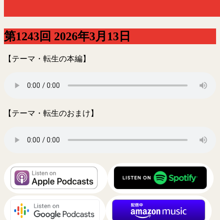
優
秀
賞
第1243回 2026年3月13日
受
賞
【テーマ・転生の本編】
番
組
【テーマ・転生のおまけ】