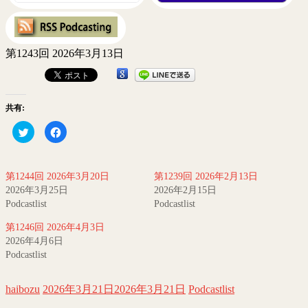
第1243回 2026年3月13日
共有:
ク
Facebook
リ
で
ッ
共
ク
有
し
す
て
る
第1244回 2026年3月20日
第1239回 2026年2月13日
Twitter
に
で
は
2026年3月25日
2026年2月15日
共
ク
有
リ
Podcastlist
Podcastlist
(新
ッ
し
ク
第1246回 2026年4月3日
い
し
ウ
て
2026年4月6日
ィ
く
ン
だ
Podcastlist
ド
さ
ウ
い
で
(新
開
し
haibozu
2026年3月21日
2026年3月21日
Podcastlist
き
い
ま
ウ