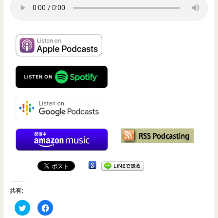
受
賞
番
組
共有:
ク
Facebook
リ
で
ッ
共