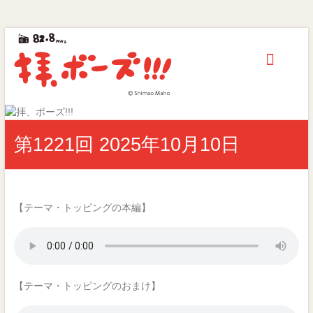
拝、
Skip
to
ボ
content
ー
ズ!!!
第
第1221回 2025年10月10日
40
回
ギ
ャ
ラ
【テーマ・トッピングの本編】
ク
シ
ー
賞
優
【テーマ・トッピングのおまけ】
秀
賞