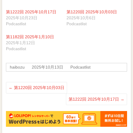
ク
有
し
す
て
る
第1222回 2025年10月17日
第1220回 2025年10月03日
Twitter
に
で
は
2025年10月23日
2025年10月6日
共
ク
Podcastlist
Podcastlist
有
リ
(新
ッ
し
ク
い
し
第1182回 2025年1月10日
ウ
て
ィ
く
2025年1月12日
ン
だ
Podcastlist
ド
さ
ウ
い
で
(新
開
し
き
い
haibozu
2025年10月13日
Podcastlist
ま
ウ
す)
ィ
ン
ド
ウ
で
←
第1220回 2025年10月03日
開
き
ま
第1222回 2025年10月17日
→
す)