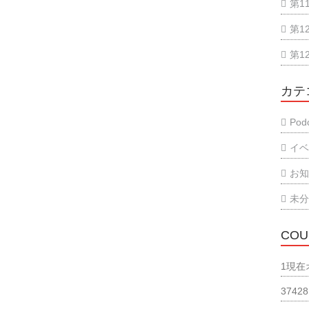
第1
第1
第1
カテ
Podc
イ
お
未
COU
1
現在
37428