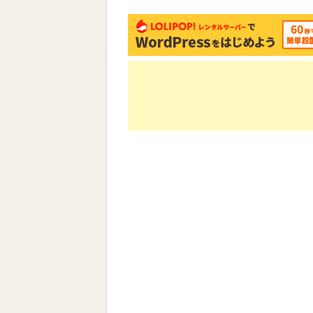
い
し
ウ
て
ィ
く
ン
だ
ド
さ
ウ
い
で
(新
開
し
き
い
ま
ウ
す)
ィ
ン
ド
ウ
で
開
き
ま
す)