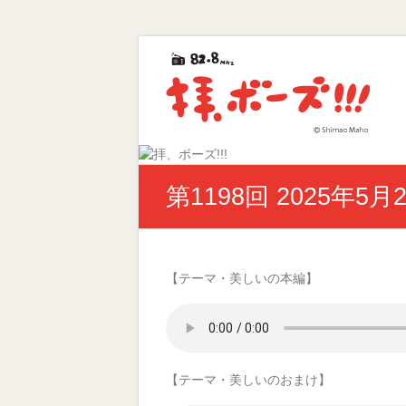
Skip
拝、
to
content
ボ
ー
ズ!!!
第
第1198回 2025年5月
40
回
ギ
ャ
ラ
【テーマ・美しいの本編】
ク
シ
ー
賞
優
【テーマ・美しいのおまけ】
秀
賞