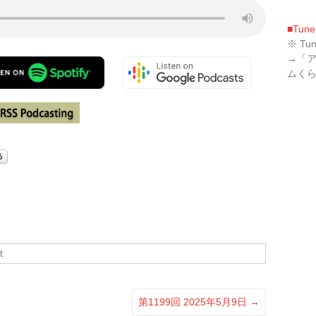
■Tune
※ T
→「
ムく
t
第1199回 2025年5月9日
→