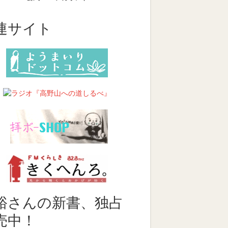
連サイト
裕さんの新書、独占
売中！