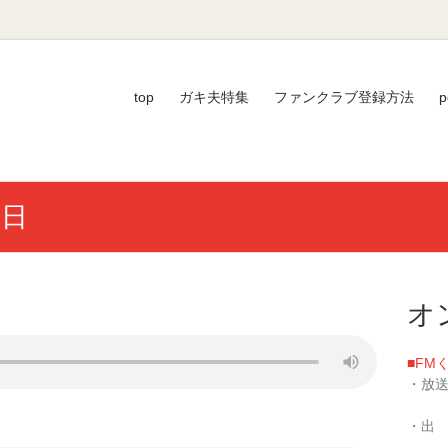
top
ガキ夫特集
ファンクラブ登録方法
p
2日
オ
■FM
・放送
／毎週
・出
い