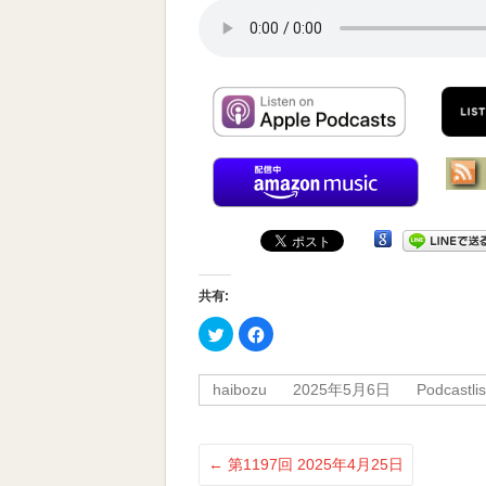
受
賞
番
組
共有:
ク
Facebook
リ
で
ッ
共
ク
有
し
す
haibozu
2025年5月6日
Podcastlis
て
る
Twitter
に
で
は
共
ク
有
リ
(新
ッ
←
第1197回 2025年4月25日
し
ク