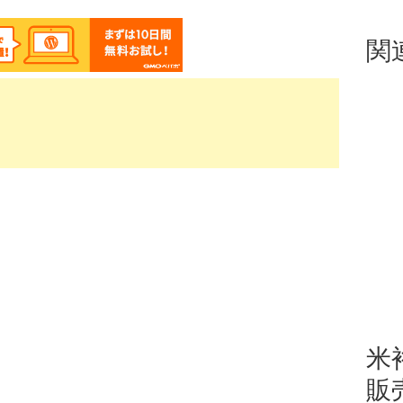
関
米
販