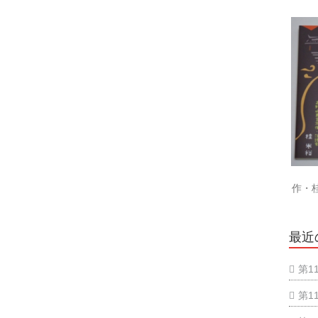
作・
最近
第1
第1