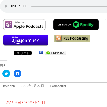
受
賞
番
組
共有:
ク
Facebook
リ
で
ッ
共
ク
有
し
す
haibozu
2025年2月27日
Podcastlist
て
る
Twitter
に
で
は
共
ク
有
リ
(新
ッ
←
第1187回 2025年2月14日
し
ク