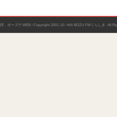
拝、ボーズ!!! WEB / Copyright 2001.10- HAI-BOZU FMくらしき. All Righ