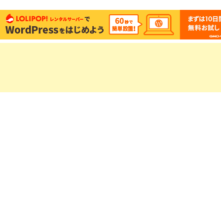
い
し
ウ
て
ィ
く
ン
だ
ド
さ
ウ
い
で
(新
開
し
き
い
ま
ウ
す)
ィ
ン
ド
ウ
で
開
き
ま
す)