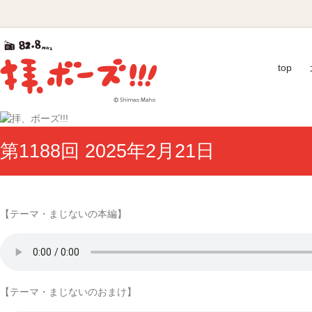
Skip
拝、
to
content
ボ
top
ー
ズ!!!
第
第1188回 2025年2月21日
40
回
ギ
ャ
ラ
【テーマ・まじないの本編】
ク
シ
ー
賞
優
【テーマ・まじないのおまけ】
秀
賞