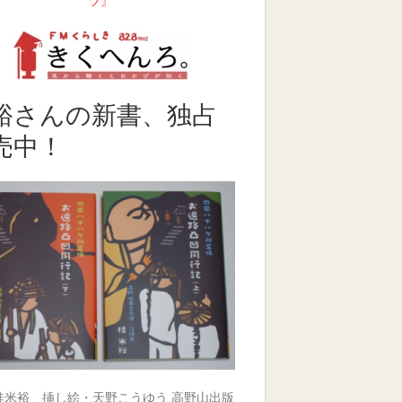
裕さんの新書、独占
売中！
桂米裕 挿し絵・天野こうゆう 高野山出版