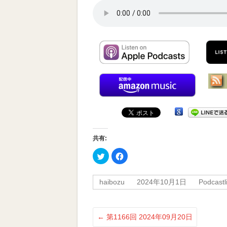
受
賞
番
組
共有:
ク
Facebook
リ
で
ッ
共
ク
有
し
す
haibozu
2024年10月1日
Podcastli
て
る
Twitter
に
で
は
共
ク
有
リ
(新
ッ
←
第1166回 2024年09月20日
し
ク