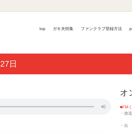
top
ガキ夫特集
ファンクラブ登録方法
p
月27日
オ
■FM
・放送
／毎週
・出
い