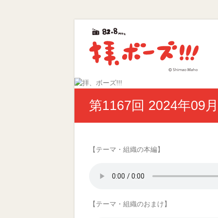
Skip
拝、
to
content
ボ
ー
ズ!!!
第
第1167回 2024年09
40
回
ギ
ャ
ラ
【テーマ・組織の本編】
ク
シ
ー
賞
優
【テーマ・組織のおまけ】
秀
賞