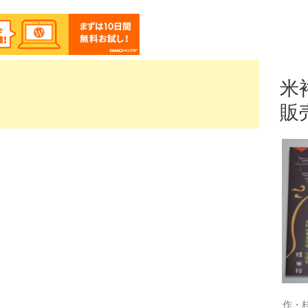
米
販
作・