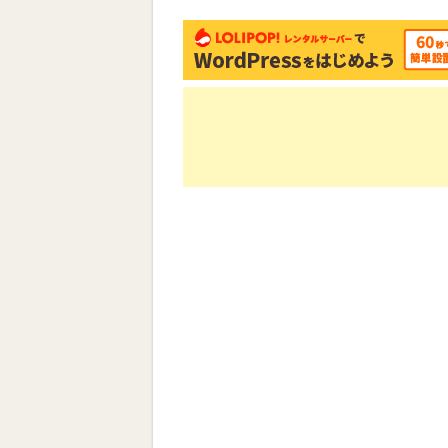
い
し
ウ
て
ィ
く
ン
だ
ド
さ
ウ
い
で
(新
開
し
き
い
ま
ウ
す)
ィ
ン
ド
ウ
で
開
き
ま
す)