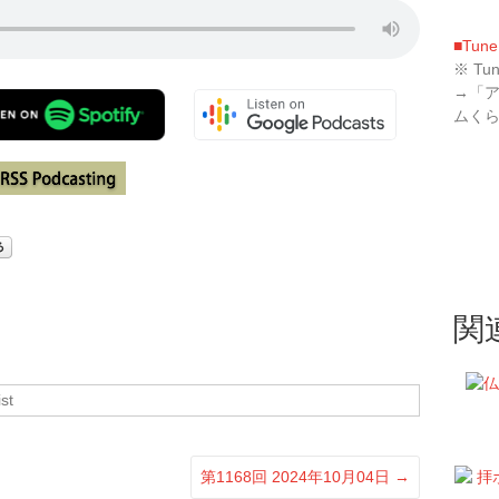
■Tune
※ T
→「
ムく
関
st
第1168回 2024年10月04日
→