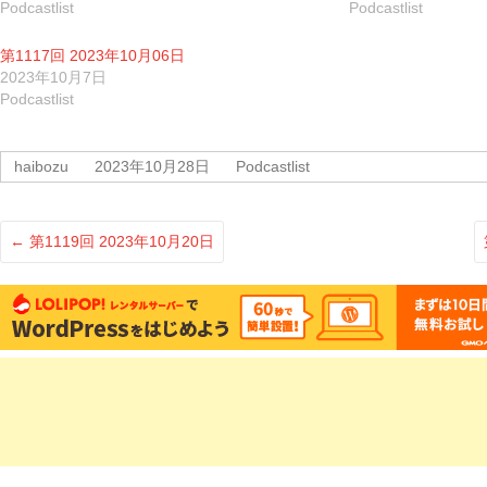
Podcastlist
Podcastlist
有
リ
(新
ッ
し
ク
い
し
第1117回 2023年10月06日
ウ
て
ィ
く
2023年10月7日
ン
だ
Podcastlist
ド
さ
ウ
い
で
(新
開
し
き
い
haibozu
2023年10月28日
Podcastlist
ま
ウ
す)
ィ
ン
ド
ウ
で
←
第1119回 2023年10月20日
開
き
ま
す)