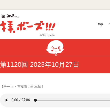
Skip
拝、
to
content
ボ
top
ー
ズ!!!
第
40
回
第1120回 2023年10月27日
ギ
ャ
ラ
ク
シ
【テーマ・言葉遣いの本編】
ー
賞
優
秀
賞