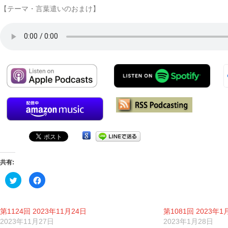
受
【テーマ・言葉遣いのおまけ】
賞
番
組
共有:
ク
Facebook
リ
で
ッ
共
ク
有
し
す
て
る
第1124回 2023年11月24日
第1081回 2023年1
Twitter
に
で
は
2023年11月27日
2023年1月28日
共
ク