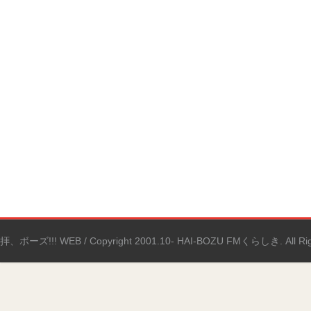
拝、ボーズ!!! WEB / Copyright 2001.10- HAI-BOZU FMくらしき. All Righ