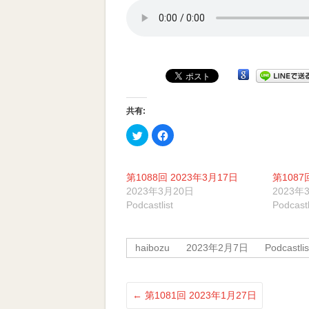
受
賞
番
組
共有:
ク
Facebook
リ
で
ッ
共
ク
有
し
す
て
る
第1088回 2023年3月17日
第1087
Twitter
に
で
は
2023年3月20日
2023年
共
ク
Podcastlist
Podcastl
有
リ
(新
ッ
し
ク
い
し
ウ
て
haibozu
2023年2月7日
Podcastlis
ィ
く
ン
だ
ド
さ
ウ
い
で
(新
開
し
←
第1081回 2023年1月27日
き
い
ま
ウ