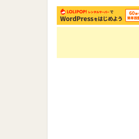
す)
ィ
ン
ド
ウ
で
開
き
ま
す)