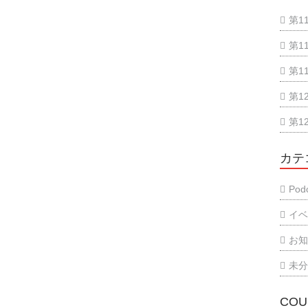
第1
第1
第1
第1
第1
カテ
Podc
イ
お
未
COU