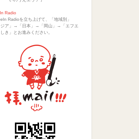
In Radio
uneIn Radioを立ち上げて、「地域別」
アジア」→「日本」→「岡山」→「エフエ
らしき」とお進みください。