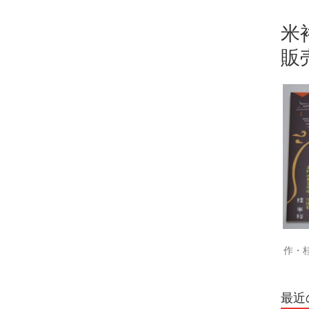
米
販
作・
最近