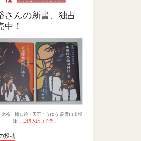
裕さんの新書、独占
売中！
桂米裕 挿し絵・天野こうゆう 高野山出版
社
…ご購入はコチラ…
の投稿