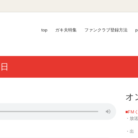
top
ガキ夫特集
ファンクラブ登録方法
p
3日
オ
■FM
・放送
／毎週
・出
い