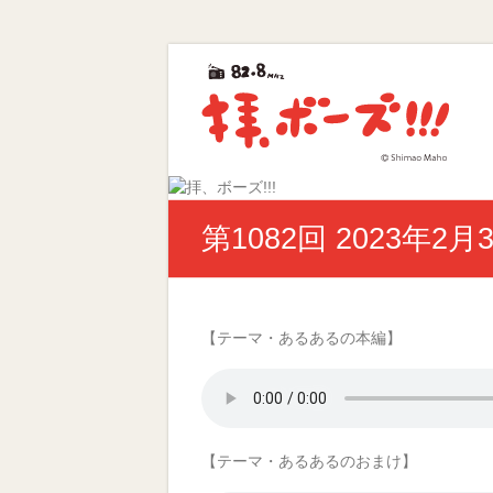
Skip
拝、
to
content
ボ
ー
ズ!!!
第
第1082回 2023年2月
40
回
ギ
ャ
ラ
【テーマ・あるあるの本編】
ク
シ
ー
賞
優
【テーマ・あるあるのおまけ】
秀
賞