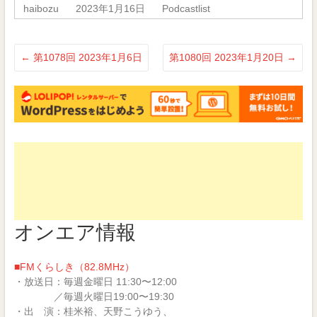
き
い
haibozu
2023年1月16日
Podcastlist
ま
ウ
す)
ィ
ン
ド
ウ
で
←
第1078回 2023年1月6日
第1080回 2023年1月20日
→
開
き
ま
す)
オンエア情報
■FMくらしき（82.8MHz）
・放送日：毎週金曜日 11:30〜12:00
／毎週火曜日19:00〜19:30
・出 演：桂米裕、天野こうゆう、