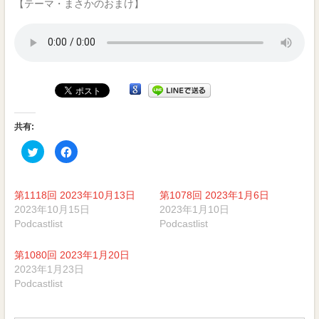
【テーマ・まさかのおまけ】
受
賞
番
組
共有:
ク
Facebook
リ
で
ッ
共
ク
有
し
す
て
る
第1118回 2023年10月13日
第1078回 2023年1月6日
Twitter
に
で
は
2023年10月15日
2023年1月10日
共
ク
Podcastlist
Podcastlist
有
リ
(新
ッ
し
ク
い
し
第1080回 2023年1月20日
ウ
て
ィ
く
2023年1月23日
ン
だ
Podcastlist
ド
さ
ウ
い
で
(新
開
し