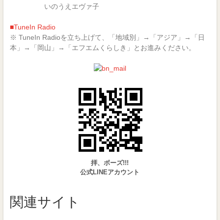
いのうえエヴァ子
■TuneIn Radio
※ TuneIn Radioを立ち上げて、「地域別」→「アジア」→「日
本」→「岡山」→「エフエムくらしき」とお進みください。
拝、ボーズ!!!
公式LINEアカウント
関連サイト