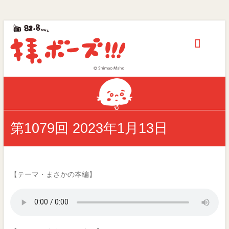
拝、
Skip
to
ボ
content
ー
ズ!!!
第
40
回
第1079回 2023年1月13日
ギ
ャ
ラ
ク
シ
【テーマ・まさかの本編】
ー
賞
優
秀
賞