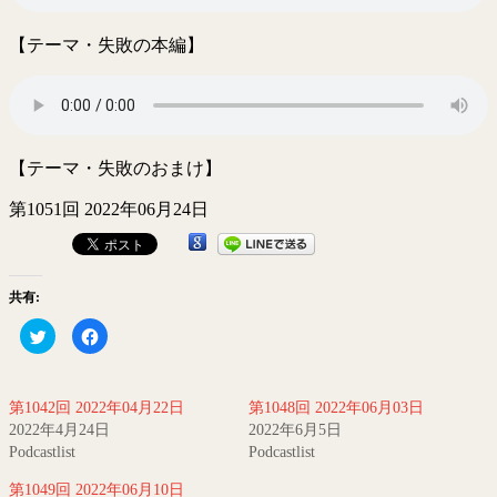
優
【テーマ・失敗の本編】
秀
賞
受
賞
番
組
【テーマ・失敗のおまけ】
第1051回 2022年06月24日
共有:
ク
Facebook
リ
で
ッ
共
ク
有
し
す
て
る
第1042回 2022年04月22日
第1048回 2022年06月03日
Twitter
に
で
は
2022年4月24日
2022年6月5日
共
ク
有
リ
Podcastlist
Podcastlist
(新
ッ
し
ク
第1049回 2022年06月10日
い
し