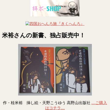
米裕さんの新書、独占販売中！
作・桂米裕 挿し絵・天野こうゆう 高野山出版社
…ご購入
はコチラ…