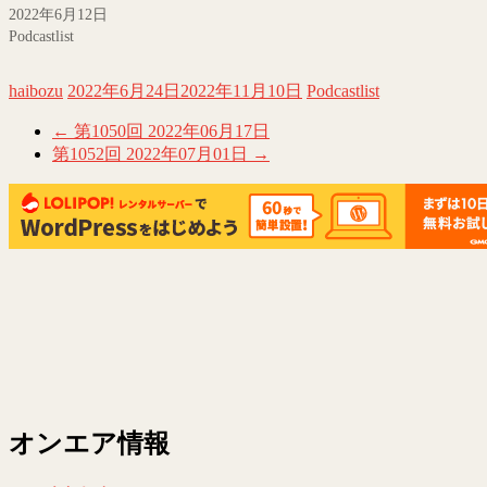
ウ
て
2022年6月12日
ィ
く
ン
だ
Podcastlist
ド
さ
ウ
い
で
(新
開
し
haibozu
2022年6月24日
2022年11月10日
Podcastlist
き
い
ま
ウ
す)
ィ
←
第1050回 2022年06月17日
ン
ド
第1052回 2022年07月01日
→
ウ
で
開
き
ま
す)
オンエア情報