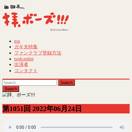
Skip
to
content
top
拝、
ガキ夫特集
ボ
ファンクラブ登録方法
ー
podcastlist
ズ!!!
出演者
コンタクト
第
Search
40
回
ギ
ャ
ラ
第1051回 2022年06月24日
ク
シ
ー
賞