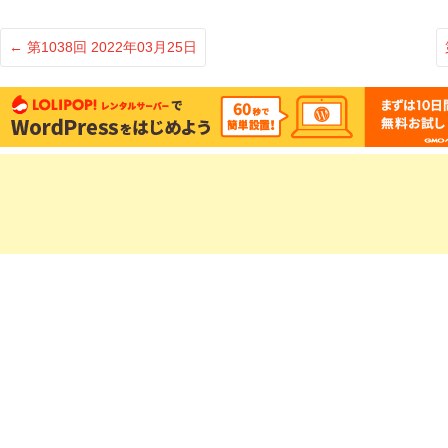
ン
ド
ウ
で
←
第1038回 2022年03月25日
開
き
ま
す)