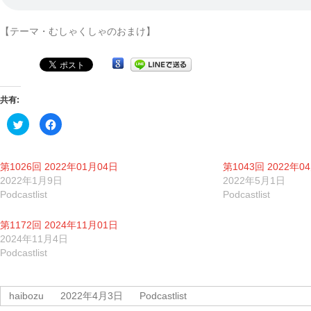
受
賞
【テーマ・むしゃくしゃのおまけ】
番
組
共有:
ク
Facebook
リ
で
ッ
共
ク
有
し
す
て
る
第1026回 2022年01月04日
第1043回 2022年0
Twitter
に
で
は
2022年1月9日
2022年5月1日
共
ク
Podcastlist
Podcastlist
有
リ
(新
ッ
し
ク
い
し
第1172回 2024年11月01日
ウ
て
ィ
く
2024年11月4日
ン
だ
Podcastlist
ド
さ
ウ
い
で
(新
開
し
き
い
haibozu
2022年4月3日
Podcastlist
ま
ウ
す)
ィ