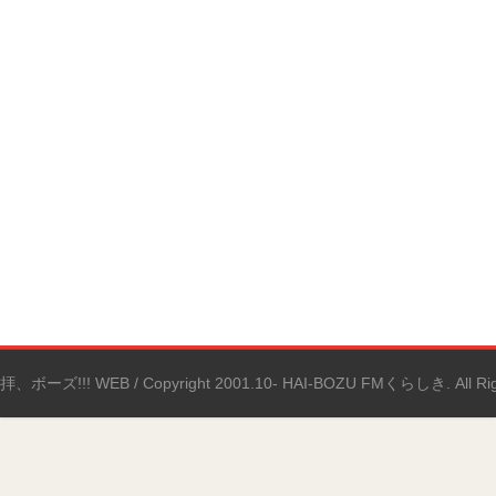
拝、ボーズ!!! WEB / Copyright 2001.10- HAI-BOZU FMくらしき. All Righ