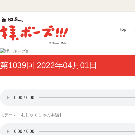
Skip
拝、
to
content
ボ
top
ー
ズ!!!
第
第1039回 2022年04月01日
40
回
ギ
ャ
ラ
ク
シ
ー
【テーマ・むしゃくしゃの本編】
賞
優
秀
賞