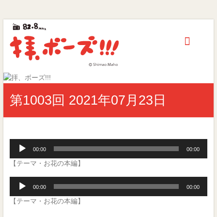
拝、
Skip
to
ボ
content
ー
ズ!!!
第
第1003回 2021年07月23日
40
回
ギ
ャ
ラ
音
00:00
00:00
ク
声
シ
【テーマ・お花の本編】
プ
ー
レ
賞
音
ー
00:00
00:00
優
声
ヤ
秀
【テーマ・お花の本編】
プ
ー
賞
レ