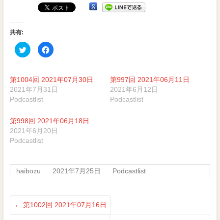
受
ー
賞
ヤ
番
ー
組
共有:
ク
Facebook
リ
で
ッ
共
ク
有
し
す
て
る
第1004回 2021年07月30日
第997回 2021年06月11日
Twitter
に
で
は
2021年7月31日
2021年6月12日
共
ク
Podcastlist
Podcastlist
有
リ
(新
ッ
し
ク
い
し
第998回 2021年06月18日
ウ
て
ィ
く
2021年6月20日
ン
だ
Podcastlist
ド
さ
ウ
い
で
(新
開
し
き
い
haibozu
2021年7月25日
Podcastlist
ま
ウ
す)
ィ
ン
ド
ウ
で
←
第1002回 2021年07月16日
開
き
ま