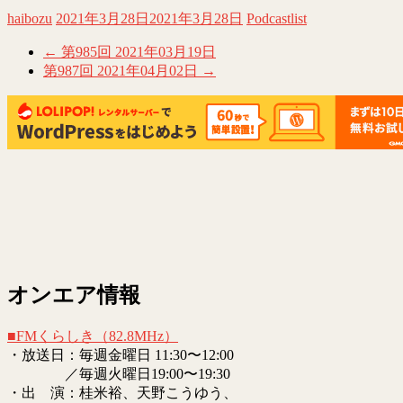
ク
有
し
す
haibozu
2021年3月28日
2021年3月28日
Podcastlist
て
る
Twitter
に
で
は
←
第985回 2021年03月19日
共
ク
有
リ
第987回 2021年04月02日
→
(新
ッ
し
ク
い
し
ウ
て
ィ
く
ン
だ
ド
さ
ウ
い
で
(新
開
し
き
い
ま
ウ
す)
ィ
ン
ド
ウ
で
開
き
ま
オンエア情報
す)
■FMくらしき（82.8MHz）
・放送日：毎週金曜日 11:30〜12:00
／毎週火曜日19:00〜19:30
・出 演：桂米裕、天野こうゆう、