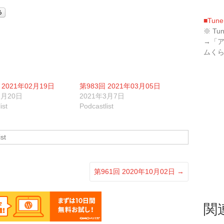
に
ム
は
調
■Tune
上
節
※ T
下
に
→「
矢
は
ムく
印
上
キ
下
ー
矢
 2021年02月19日
第983回 2021年03月05日
を
印
2月20日
2021年3月7日
使
キ
ist
Podcastlist
っ
ー
て
を
く
使
st
だ
っ
さ
て
い。
く
第961回 2020年10月02日
→
だ
さ
い。
関