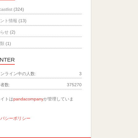
astlist
(324)
ベント情報
(13)
知らせ
(2)
分類
(1)
NTER
ンライン中の人数:
3
者数:
375270
サイトは
pandacompany
が管理していま
イバシーポリシー