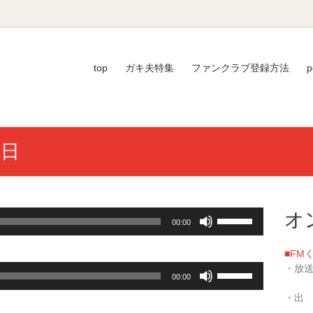
top
ガキ夫特集
ファンクラブ登録方法
p
5日
ボ
オ
00:00
リ
ュ
■FM
ー
ボ
・放送
ム
00:00
リ
／毎週
調
ュ
・出
節
ー
い