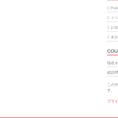
Podc
イ
お
未
COU
現在オ
総訪問
この
す。
プラ