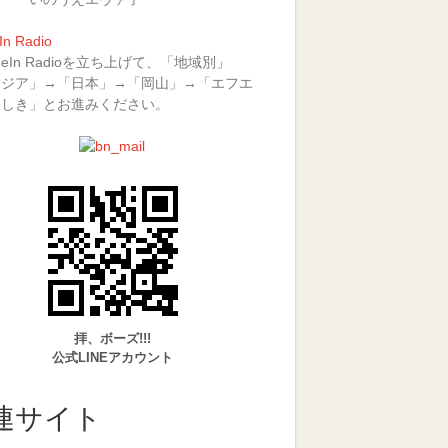
In Radio
uneIn Radioを立ち上げて、「地域別」
アジア」→「日本」→「岡山」→「エフエ
らしき」とお進みください。
拝、ボーズ!!!
公式LINEアカウント
連サイト