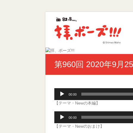
Skip
拝、
to
content
ボ
ー
ズ!!!
第
第960回 2020年9月2
40
回
ギ
ャ
ラ
音
00:00
ク
声
シ
【テーマ・Newの本編】
プ
ー
レ
賞
音
ー
00:00
優
声
ヤ
秀
【テーマ・Newのおまけ】
プ
ー
賞
レ