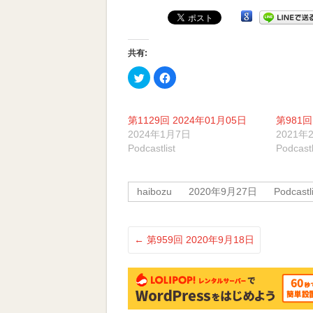
受
ー
賞
ヤ
番
ー
組
共有:
ク
Facebook
リ
で
ッ
共
ク
有
し
す
て
る
第1129回 2024年01月05日
第981回
Twitter
に
で
は
2024年1月7日
2021年
共
ク
Podcastlist
Podcastl
有
リ
(新
ッ
し
ク
い
し
ウ
て
haibozu
2020年9月27日
Podcastli
ィ
く
ン
だ
ド
さ
ウ
い
で
(新
開
し
←
第959回 2020年9月18日
き
い
ま
ウ
す)
ィ
ン
ド
ウ
で
開
き