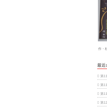
作・
最近
第1
第1
第1
第1