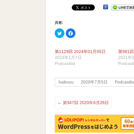
受
ー
賞
ヤ
番
ー
組
共有:
ク
Facebook
リ
で
ッ
共
ク
有
し
す
て
る
第1129回 2024年01月05日
第981回
Twitter
に
で
は
2024年1月7日
2021年
共
ク
Podcastlist
Podcastl
有
リ
(新
ッ
し
ク
い
し
ウ
て
haibozu
2020年7月5日
Podcastlis
ィ
く
ン
だ
ド
さ
ウ
い
で
(新
開
し
←
第947回 2020年6月26日
き
い
ま
ウ
す)
ィ
ン
ド
ウ
で
開
き