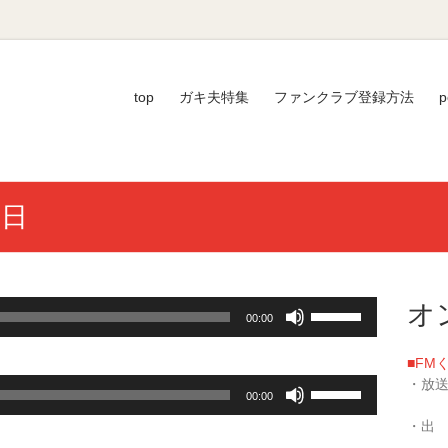
top
ガキ夫特集
ファンクラブ登録方法
p
3日
ボ
オ
00:00
リ
ュ
■FM
ー
ボ
・放送
ム
00:00
リ
／毎週
調
ュ
・出
節
ー
い