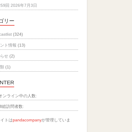
259回 2026年7月3日
ゴリー
astlist
(324)
ベント情報
(13)
知らせ
(2)
分類
(1)
NTER
オンライン中の人数:
8
総訪問者数:
サイトは
pandacompany
が管理していま