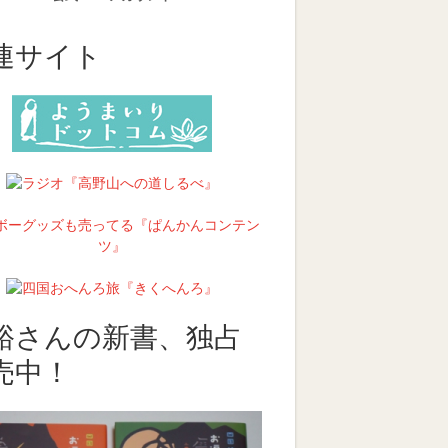
連サイト
裕さんの新書、独占
売中！