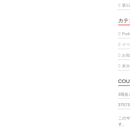
第1
カテ
Podc
イ
お
未
COU
3
現在
37573
この
す。