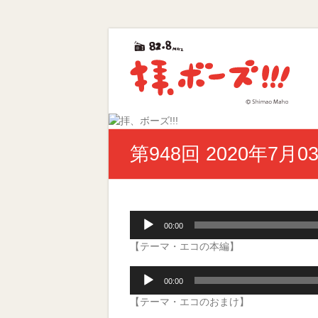
Skip
拝、
to
content
ボ
ー
ズ!!!
第
第948回 2020年7月0
40
回
ギ
ャ
ラ
音
00:00
ク
声
シ
【テーマ・エコの本編】
プ
ー
レ
賞
音
ー
00:00
優
声
ヤ
秀
【テーマ・エコのおまけ】
プ
ー
賞
レ