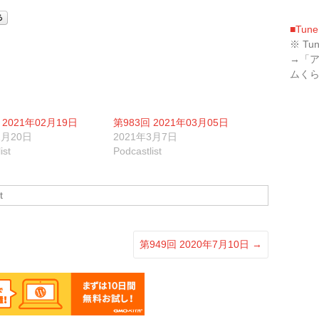
に
ム
は
調
■Tune
上
節
※ T
下
に
→「
矢
は
ムく
印
上
キ
下
ー
矢
 2021年02月19日
第983回 2021年03月05日
を
印
2月20日
2021年3月7日
使
キ
ist
Podcastlist
っ
ー
て
を
く
使
t
だ
っ
さ
て
い。
く
第949回 2020年7月10日
→
だ
さ
い。