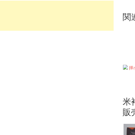
関
米
販